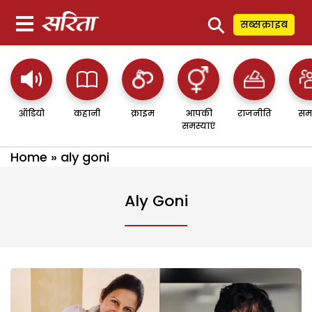
⚲
सब्सक्राइब
ऑडियो
कहानी
क्राइम
आपकी
राजनीति
सम
समस्याएं
Home
»
aly goni
Aly Goni