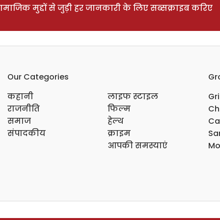
ाजिक मुद्दों से जुड़ी हर जानकारी के लिए सब्सक्राइब करिए
Our Categories
Gr
कहानी
लाइफ स्टाइल
Gr
राजनीति
फिल्म
Ch
समाज
हेल्थ
Ca
संपादकीय
क्राइम
Sar
आपकी समस्याएं
Mo