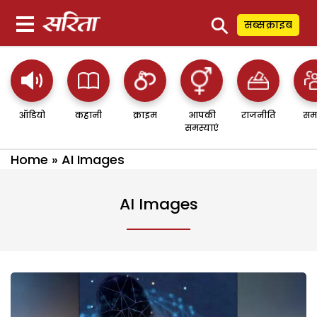
⚲
सब्सक्राइब
ऑडियो
कहानी
क्राइम
आपकी
राजनीति
सम
समस्याएं
Home
»
AI Images
AI Images