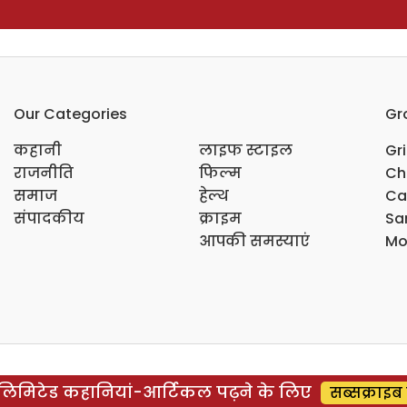
Our Categories
Gr
कहानी
लाइफ स्टाइल
Gr
राजनीति
फिल्म
Ch
समाज
हेल्थ
Ca
संपादकीय
क्राइम
Sar
आपकी समस्याएं
Mo
िमिटेड कहानियां-आर्टिकल पढ़ने के लिए
सब्सक्राइब 