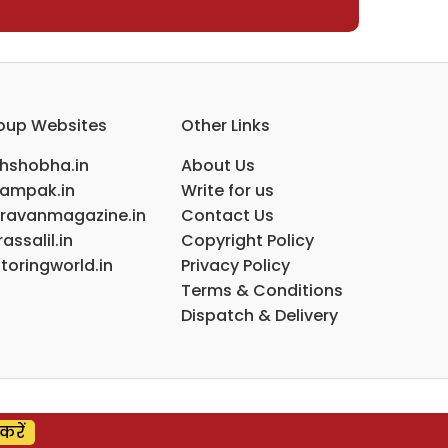
oup Websites
Other Links
ihshobha.in
About Us
ampak.in
Write for us
ravanmagazine.in
Contact Us
assalil.in
Copyright Policy
toringworld.in
Privacy Policy
Terms & Conditions
Dispatch & Delivery
करें