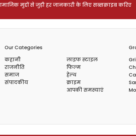
ाजिक मुद्दों से जुड़ी हर जानकारी के लिए सब्सक्राइब करिए
Our Categories
Gr
कहानी
लाइफ स्टाइल
Gr
राजनीति
फिल्म
Ch
समाज
हेल्थ
Ca
संपादकीय
क्राइम
Sar
आपकी समस्याएं
Mo