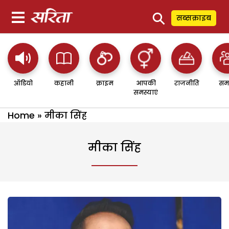
⚲
सब्सक्राइब
ऑडियो
कहानी
क्राइम
आपकी
राजनीति
सम
समस्याएं
Home
»
मीका सिंह
मीका सिंह