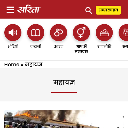
⚲
सब्सक्राइब
ऑडियो
कहानी
क्राइम
आपकी
राजनीति
सम
समस्याएं
Home
»
महायज्ञ
महायज्ञ