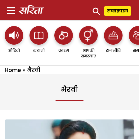
⚲
सब्सक्राइब
ऑडियो
कहानी
क्राइम
आपकी
राजनीति
सम
समस्याएं
Home
»
भैरवी
भैरवी