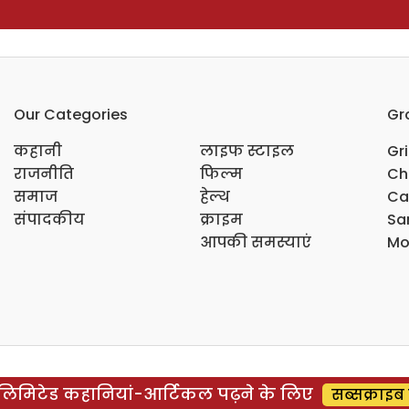
Our Categories
Gr
कहानी
लाइफ स्टाइल
Gr
राजनीति
फिल्म
Ch
समाज
हेल्थ
Ca
संपादकीय
क्राइम
Sar
आपकी समस्याएं
Mo
िमिटेड कहानियां-आर्टिकल पढ़ने के लिए
सब्सक्राइब 