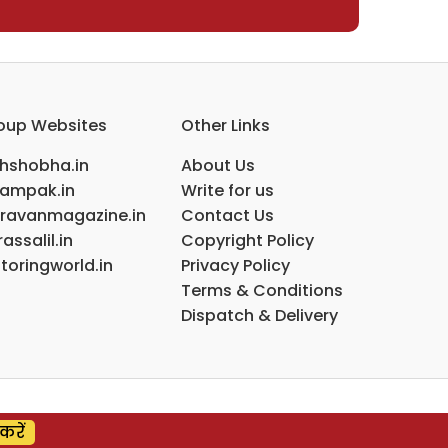
oup Websites
Other Links
ihshobha.in
About Us
ampak.in
Write for us
ravanmagazine.in
Contact Us
assalil.in
Copyright Policy
toringworld.in
Privacy Policy
Terms & Conditions
Dispatch & Delivery
करें