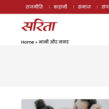
राजनीति
कहानी
समाज
सं
Home
»
भाभी और ननद