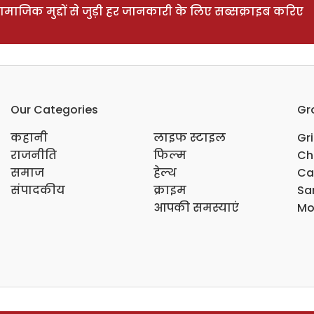
ाजिक मुद्दों से जुड़ी हर जानकारी के लिए सब्सक्राइब करिए
Our Categories
Gr
कहानी
लाइफ स्टाइल
Gr
राजनीति
फिल्म
Ch
समाज
हेल्थ
Ca
संपादकीय
क्राइम
Sar
आपकी समस्याएं
Mo