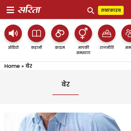
⚲
सब्सक्राइब
ऑडियो
कहानी
क्राइम
आपकी
राजनीति
सम
समस्याएं
Home
»
बेर
बेर