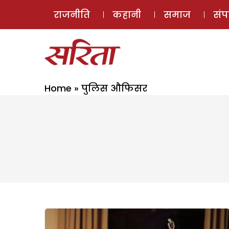
राजनीति
कहानी
समाज
सं
Home
»
पुलिस औफिसर