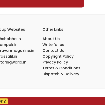
oup Websites
Other Links
ihshobha.in
About Us
ampak.in
Write for us
ravanmagazine.in
Contact Us
assalil.in
Copyright Policy
toringworld.in
Privacy Policy
Terms & Conditions
Dispatch & Delivery
करें