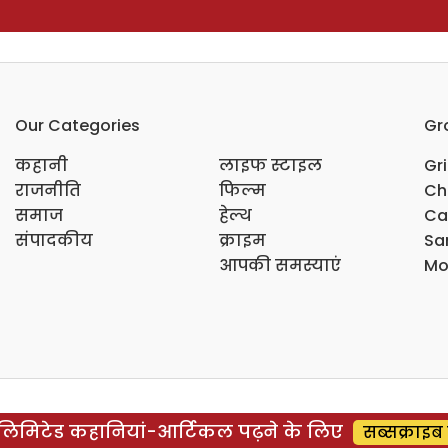
Our Categories
Gr
कहानी
लाइफ स्टाइल
Gr
राजनीति
फिल्म
Ch
समाज
हेल्थ
Ca
संपादकीय
क्राइम
Sar
आपकी समस्याएं
Mo
िमिटेड कहानियां-आर्टिकल पढ़ने के लिए
सब्सक्राइब 