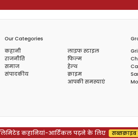
Our Categories
Gr
कहानी
लाइफ स्टाइल
Gr
राजनीति
फिल्म
Ch
समाज
हेल्थ
Ca
संपादकीय
क्राइम
Sar
आपकी समस्याएं
Mo
िमिटेड कहानियां-आर्टिकल पढ़ने के लिए
सब्सक्राइब 