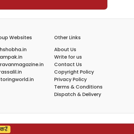
oup Websites
Other Links
ihshobha.in
About Us
ampak.in
Write for us
ravanmagazine.in
Contact Us
assalil.in
Copyright Policy
toringworld.in
Privacy Policy
Terms & Conditions
Dispatch & Delivery
करें