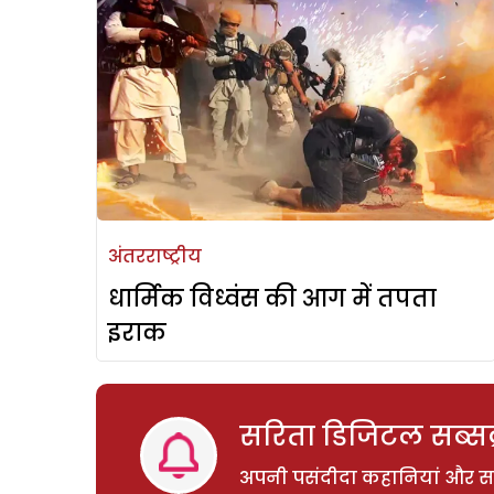
अंतरराष्ट्रीय
धार्मिक विध्वंस की आग में तपता
इराक
सरिता डिजिटल सब्सक्
अपनी पसंदीदा कहानियां और साम