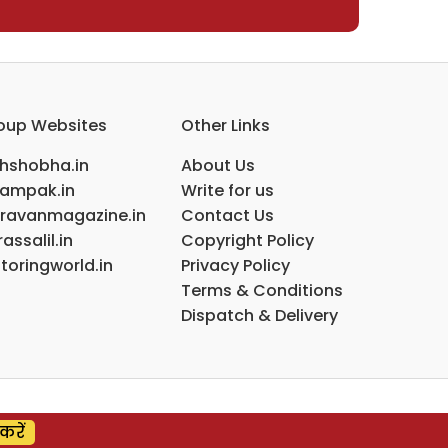
oup Websites
Other Links
ihshobha.in
About Us
ampak.in
Write for us
ravanmagazine.in
Contact Us
assalil.in
Copyright Policy
toringworld.in
Privacy Policy
Terms & Conditions
Dispatch & Delivery
करें