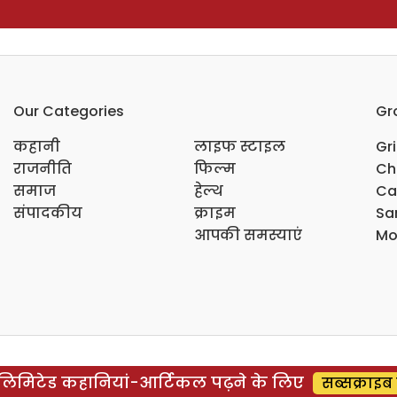
Our Categories
Gr
कहानी
लाइफ स्टाइल
Gr
राजनीति
फिल्म
Ch
समाज
हेल्थ
Ca
संपादकीय
क्राइम
Sar
आपकी समस्याएं
Mo
िमिटेड कहानियां-आर्टिकल पढ़ने के लिए
सब्सक्राइब 