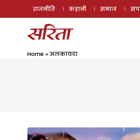
राजनीति
कहानी
समाज
सं
Home
»
अलकायदा