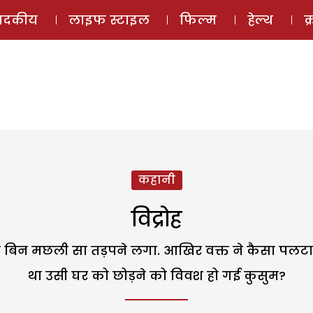
ई-मैगज़ीन
ऑडियो 
पादकीय
लाइफ स्टाइल
फिल्म
हेल्थ
क
कहानी
विद्रोह
 बिन मछली सा तड़पने लगा. आखिर वक्त ने कैसा पलटा 
था उसी घर को छोड़ने को विवश हो गई कुसुम?