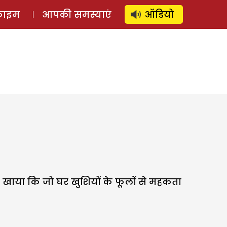
⚲
स्टोरी
लॉग इन
SUBSCRIBE
्राइम
आपकी समस्याएं
ऑडियो
खाया कि जो घर खुशियों के फूलों से महकता