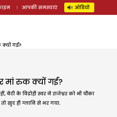
⚲
स्टोरी
लॉग इन
SUBSCRIBE
्राइम
आपकी समस्याएं
ऑडियो
 क्यों गई?
 मां रुक क्यों गई?
टी के विद्रोही स्वर ने राजेश्वर को भी चौंका
तो खुद ही ग्लानि से भर गया.