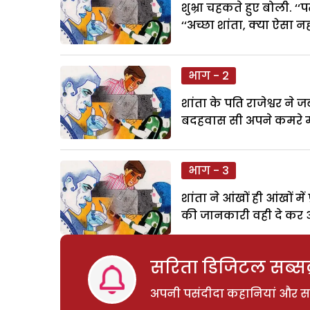
शुभ्रा चहकते हुए बोली. ‘
‘‘अच्छा शांता, क्या ऐसा
भाग - 2
शांता के पति राजेश्वर ने
बदहवास सी अपने कमरे में.
भाग - 3
शांता ने आंखों ही आंखों म
की जानकारी वही दे कर 
सरिता डिजिटल सब्सक्
अपनी पसंदीदा कहानियां और साम