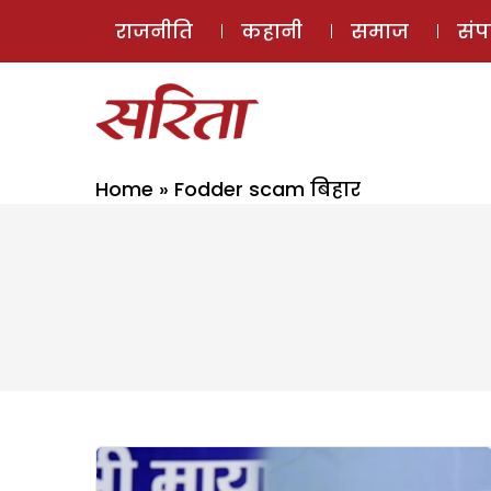
राजनीति
कहानी
समाज
सं
Home
»
Fodder scam बिहार