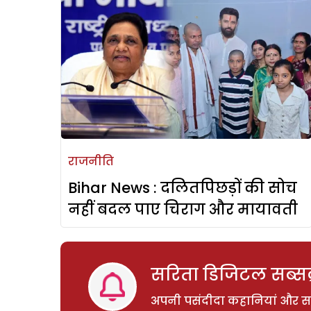
राजनीति
Bihar News : दलितपिछड़ों की सोच
नहीं बदल पाए चिराग और मायावती
सरिता डिजिटल सब्सक्
अपनी पसंदीदा कहानियां और साम