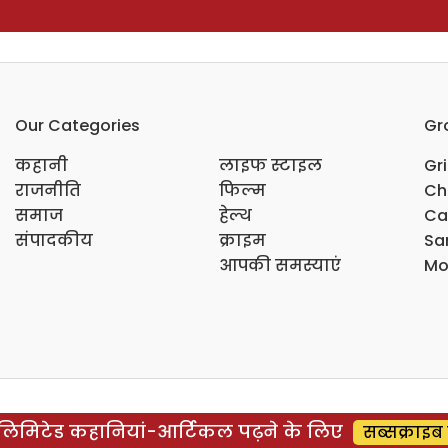
Our Categories
Gr
कहानी
लाइफ स्टाइल
Gr
राजनीति
फिल्म
Ch
समाज
हेल्थ
Ca
संपादकीय
क्राइम
Sar
आपकी समस्याएं
Mo
िमिटेड कहानियां-आर्टिकल पढ़ने के लिए
सब्सक्राइब 