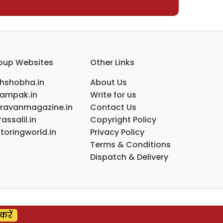
oup Websites
Other Links
ihshobha.in
About Us
ampak.in
Write for us
ravanmagazine.in
Contact Us
assalil.in
Copyright Policy
toringworld.in
Privacy Policy
Terms & Conditions
Dispatch & Delivery
करें