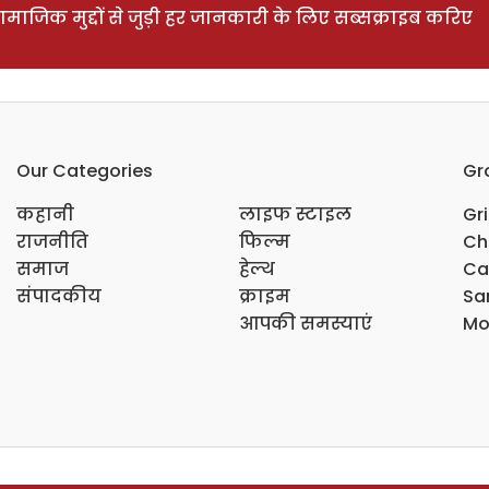
ाजिक मुद्दों से जुड़ी हर जानकारी के लिए सब्सक्राइब करिए
Our Categories
Gr
कहानी
लाइफ स्टाइल
Gr
राजनीति
फिल्म
Ch
समाज
हेल्थ
Ca
संपादकीय
क्राइम
Sar
आपकी समस्याएं
Mo