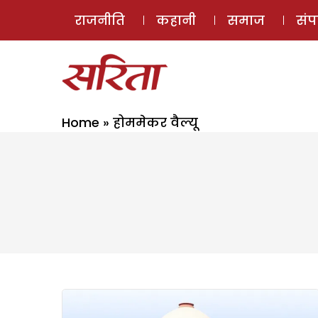
राजनीति
कहानी
समाज
सं
Home
»
होममेकर वैल्यू