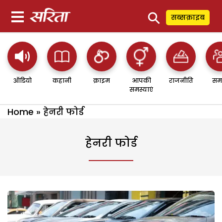
⚲
सब्सक्राइब
ऑडियो
कहानी
क्राइम
आपकी
राजनीति
सम
समस्याएं
Home
»
हेनरी फोर्ड
हेनरी फोर्ड