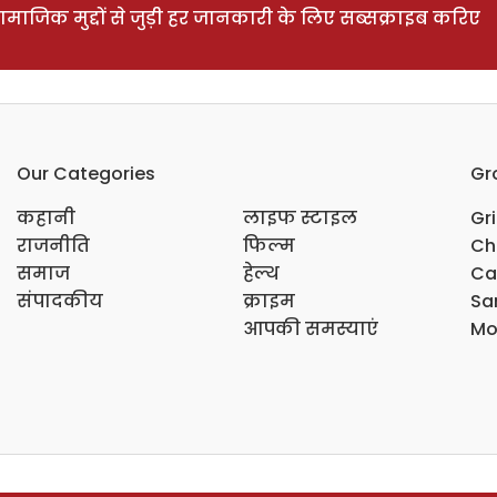
ाजिक मुद्दों से जुड़ी हर जानकारी के लिए सब्सक्राइब करिए
Our Categories
Gr
कहानी
लाइफ स्टाइल
Gr
राजनीति
फिल्म
Ch
समाज
हेल्थ
Ca
संपादकीय
क्राइम
Sar
आपकी समस्याएं
Mo