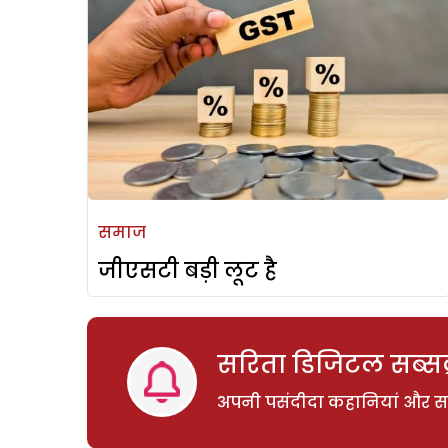
समाज
जीएसटी बड़ी लूट है
सरिता डिजिटल सब्सक्
अपनी पसंदीदा कहानियां और साम