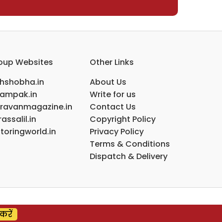
oup Websites
Other Links
ihshobha.in
About Us
ampak.in
Write for us
ravanmagazine.in
Contact Us
assalil.in
Copyright Policy
toringworld.in
Privacy Policy
Terms & Conditions
Dispatch & Delivery
करें