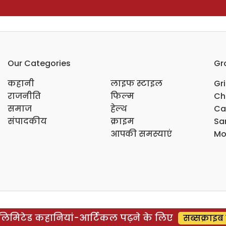
Our Categories
Gr
कहानी
लाइफ स्टाइल
Gr
राजनीति
फिल्म
Ch
समाज
हेल्थ
Ca
संपादकीय
क्राइम
Sar
आपकी समस्याएं
Mo
िमिटेड कहानियां-आर्टिकल पढ़ने के लिए
सब्सक्राइब 