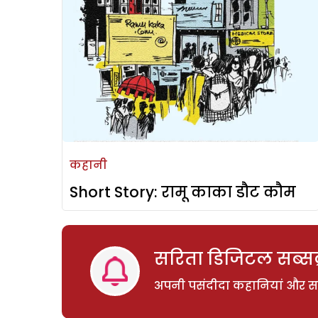
कहानी
Short Story: रामू काका डौट कौम
सरिता डिजिटल सब्सक्
अपनी पसंदीदा कहानियां और साम