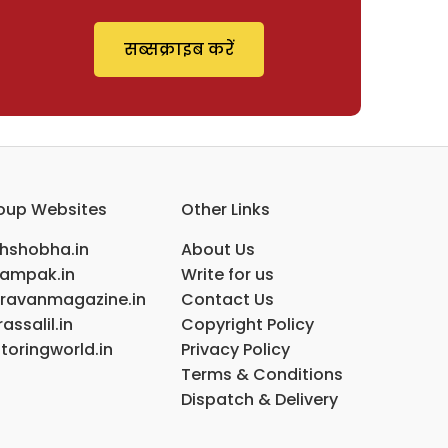
सब्सक्राइब करें
oup Websites
Other Links
ihshobha.in
About Us
ampak.in
Write for us
ravanmagazine.in
Contact Us
assalil.in
Copyright Policy
toringworld.in
Privacy Policy
Terms & Conditions
Dispatch & Delivery