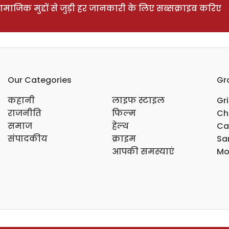
ाजिक मुद्दों से जुड़ी हर जानकारी के लिए सब्सक्राइब करिए
Our Categories
Gr
कहानी
लाइफ स्टाइल
Gr
राजनीति
फिल्म
Ch
समाज
हेल्थ
Ca
संपादकीय
क्राइम
Sar
आपकी समस्याएं
Mo