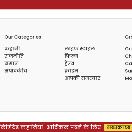
Our Categories
Gr
कहानी
लाइफ स्टाइल
Gr
राजनीति
फिल्म
Ch
समाज
हेल्थ
Ca
संपादकीय
क्राइम
Sar
आपकी समस्याएं
Mo
िमिटेड कहानियां-आर्टिकल पढ़ने के लिए
सब्सक्राइब 