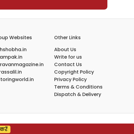
oup Websites
Other Links
ihshobha.in
About Us
ampak.in
Write for us
ravanmagazine.in
Contact Us
assalil.in
Copyright Policy
toringworld.in
Privacy Policy
Terms & Conditions
Dispatch & Delivery
करें