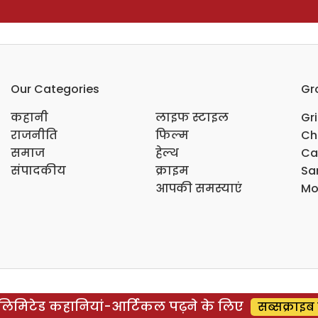
Our Categories
Gr
कहानी
लाइफ स्टाइल
Gr
राजनीति
फिल्म
Ch
समाज
हेल्थ
Ca
संपादकीय
क्राइम
Sar
आपकी समस्याएं
Mo
िमिटेड कहानियां-आर्टिकल पढ़ने के लिए
सब्सक्राइब 