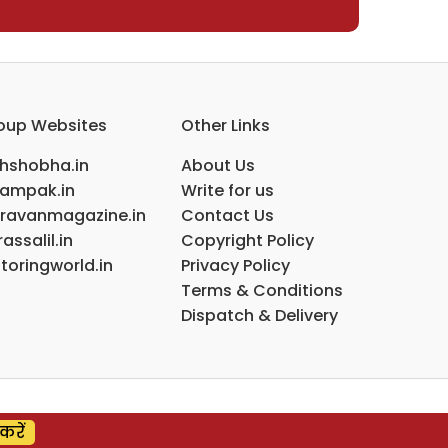
oup Websites
Other Links
ihshobha.in
About Us
ampak.in
Write for us
ravanmagazine.in
Contact Us
assalil.in
Copyright Policy
toringworld.in
Privacy Policy
Terms & Conditions
Dispatch & Delivery
करें