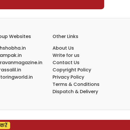
oup Websites
Other Links
ihshobha.in
About Us
ampak.in
Write for us
ravanmagazine.in
Contact Us
assalil.in
Copyright Policy
toringworld.in
Privacy Policy
Terms & Conditions
Dispatch & Delivery
करें