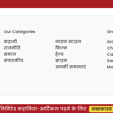
Our Categories
Gr
कहानी
लाइफ स्टाइल
Gr
राजनीति
फिल्म
Ch
समाज
हेल्थ
Ca
संपादकीय
क्राइम
Sar
आपकी समस्याएं
Mo
िमिटेड कहानियां-आर्टिकल पढ़ने के लिए
सब्सक्राइब 