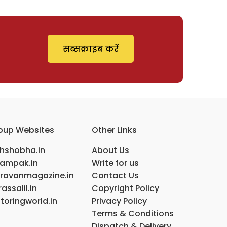
सब्सक्राइब करें
oup Websites
Other Links
ihshobha.in
About Us
ampak.in
Write for us
ravanmagazine.in
Contact Us
assalil.in
Copyright Policy
toringworld.in
Privacy Policy
Terms & Conditions
Dispatch & Delivery