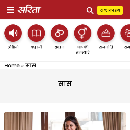
⚲
सब्सक्राइब
ऑडियो
कहानी
क्राइम
आपकी
राजनीति
सम
समस्याएं
Home
»
सास
सास