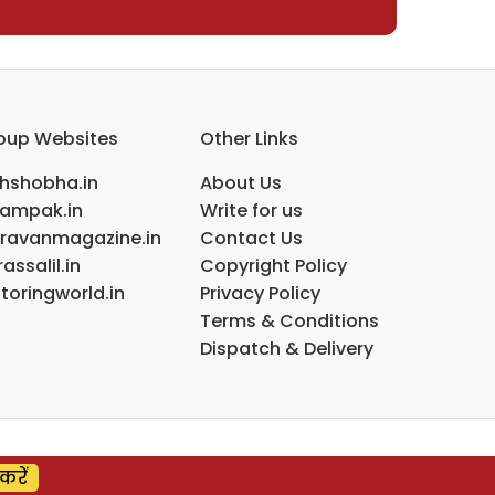
oup Websites
Other Links
ihshobha.in
About Us
ampak.in
Write for us
ravanmagazine.in
Contact Us
assalil.in
Copyright Policy
toringworld.in
Privacy Policy
Terms & Conditions
Dispatch & Delivery
करें