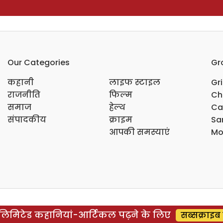
Our Categories
Gr
कहानी
लाइफ स्टाइल
Gr
राजनीति
फिल्म
Ch
समाज
हेल्थ
Ca
संपादकीय
क्राइम
Sar
आपकी समस्याएं
Mo
िमिटेड कहानियां-आर्टिकल पढ़ने के लिए
सब्सक्राइब 