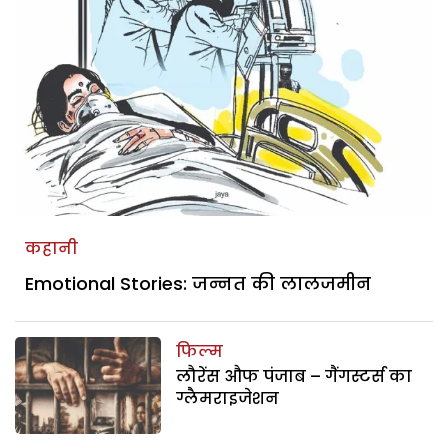
कहानी
Emotional Stories: जन्नत की लालजमीन
फिल्म
लौरेंस औफ पंजाब – गैंगस्टर्स का
ग्लैमराइजेशन