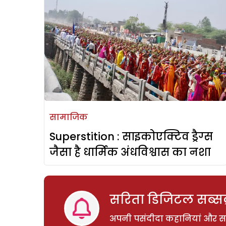
सामाजिक
Superstition : साइकोएक्टिव ड्रैग्‍स
जैसा है धार्मिक अंधविश्वास का नशा
सरिता डिजिटल सब्सक्
अपनी पसंदीदा कहानियां और साम