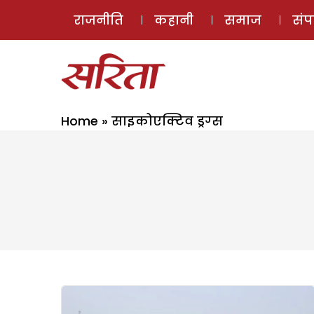
राजनीति
कहानी
समाज
सं
Home
»
साइकोएक्टिव ड्रग्‍स