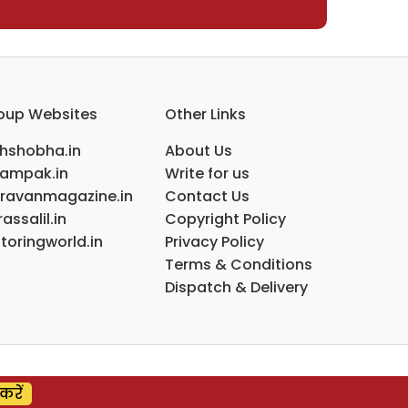
oup Websites
Other Links
ihshobha.in
About Us
ampak.in
Write for us
ravanmagazine.in
Contact Us
assalil.in
Copyright Policy
toringworld.in
Privacy Policy
Terms & Conditions
Dispatch & Delivery
करें