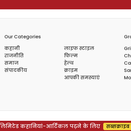
Our Categories
Gr
कहानी
लाइफ स्टाइल
Gr
राजनीति
फिल्म
Ch
समाज
हेल्थ
Ca
संपादकीय
क्राइम
Sar
आपकी समस्याएं
Mo
िमिटेड कहानियां-आर्टिकल पढ़ने के लिए
सब्सक्राइब 