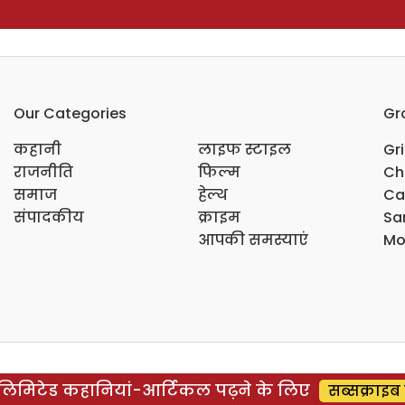
Our Categories
Gr
कहानी
लाइफ स्टाइल
Gr
राजनीति
फिल्म
Ch
समाज
हेल्थ
Ca
संपादकीय
क्राइम
Sar
आपकी समस्याएं
Mo
िमिटेड कहानियां-आर्टिकल पढ़ने के लिए
सब्सक्राइब 