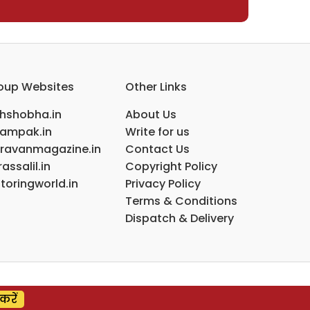
oup Websites
Other Links
ihshobha.in
About Us
ampak.in
Write for us
ravanmagazine.in
Contact Us
assalil.in
Copyright Policy
toringworld.in
Privacy Policy
Terms & Conditions
Dispatch & Delivery
करें