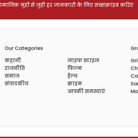
ाजिक मुद्दों से जुड़ी हर जानकारी के लिए सब्सक्राइब करिए
Our Categories
Gr
कहानी
लाइफ स्टाइल
Gr
राजनीति
फिल्म
Ch
समाज
हेल्थ
Ca
संपादकीय
क्राइम
Sar
आपकी समस्याएं
Mo