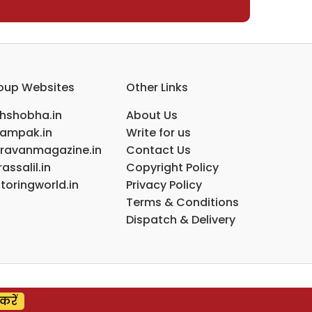
oup Websites
Other Links
ihshobha.in
About Us
ampak.in
Write for us
ravanmagazine.in
Contact Us
assalil.in
Copyright Policy
toringworld.in
Privacy Policy
Terms & Conditions
Dispatch & Delivery
करें