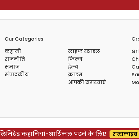
Our Categories
Gr
कहानी
लाइफ स्टाइल
Gr
राजनीति
फिल्म
Ch
समाज
हेल्थ
Ca
संपादकीय
क्राइम
Sar
आपकी समस्याएं
Mo
िमिटेड कहानियां-आर्टिकल पढ़ने के लिए
सब्सक्राइब 