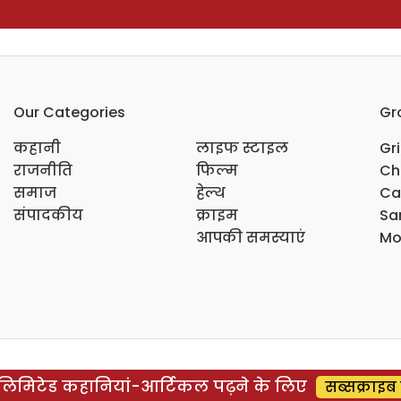
Our Categories
Gr
कहानी
लाइफ स्टाइल
Gr
राजनीति
फिल्म
Ch
समाज
हेल्थ
Ca
संपादकीय
क्राइम
Sar
आपकी समस्याएं
Mo
िमिटेड कहानियां-आर्टिकल पढ़ने के लिए
सब्सक्राइब 