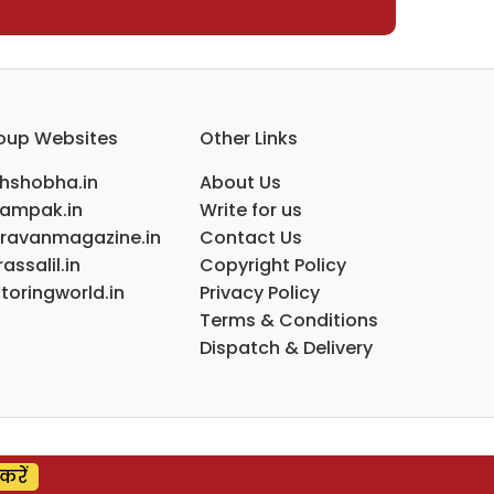
oup Websites
Other Links
ihshobha.in
About Us
ampak.in
Write for us
ravanmagazine.in
Contact Us
assalil.in
Copyright Policy
toringworld.in
Privacy Policy
Terms & Conditions
Dispatch & Delivery
करें