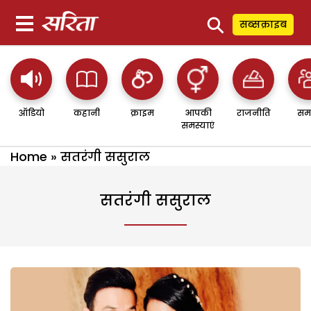
⚲
सब्सक्राइब
ऑडियो
कहानी
क्राइम
आपकी
राजनीति
सम
समस्याएं
Home
»
सतरंगी ससुराल
सतरंगी ससुराल