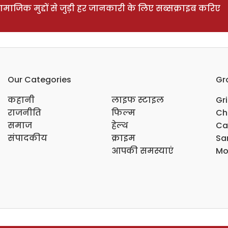
ाजिक मुद्दों से जुड़ी हर जानकारी के लिए सब्सक्राइब करिए
Our Categories
Gr
कहानी
लाइफ स्टाइल
Gr
राजनीति
फिल्म
Ch
समाज
हेल्थ
Ca
संपादकीय
क्राइम
Sar
आपकी समस्याएं
Mo