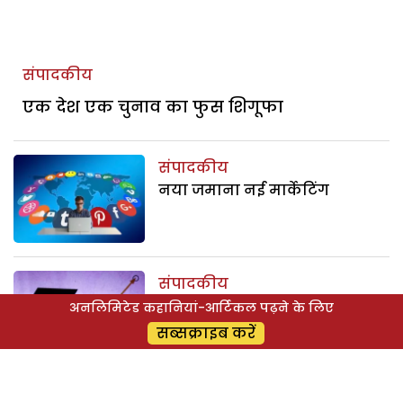
संपादकीय
एक देश एक चुनाव का फुस शिगूफा
संपादकीय
नया जमाना नई मार्केटिंग
संपादकीय
गिरती अर्थव्यवस्था
अनलिमिटेड कहानियां-आर्टिकल पढ़ने के लिए
सब्सक्राइब करें
संपादकीय