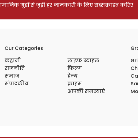
ाजिक मुद्दों से जुड़ी हर जानकारी के लिए सब्सक्राइब करिए
Our Categories
Gr
कहानी
लाइफ स्टाइल
Gr
राजनीति
फिल्म
Ch
समाज
हेल्थ
Ca
संपादकीय
क्राइम
Sar
आपकी समस्याएं
Mo