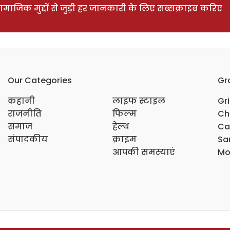
ाजिक मुद्दों से जुड़ी हर जानकारी के लिए सब्सक्राइब करिए
Our Categories
Gr
कहानी
लाइफ स्टाइल
Gr
राजनीति
फिल्म
Ch
समाज
हेल्थ
Ca
संपादकीय
क्राइम
Sar
आपकी समस्याएं
Mo