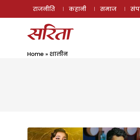
राजनीति
कहानी
समाज
सं
Home
»
शालीन