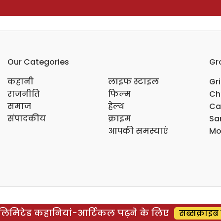
Our Categories
Gr
कहानी
लाइफ स्टाइल
Gr
राजनीति
फिल्म
Ch
समाज
हेल्थ
Ca
संपादकीय
क्राइम
Sar
आपकी समस्याएं
Mo
िमिटेड कहानियां-आर्टिकल पढ़ने के लिए
सब्सक्राइब 