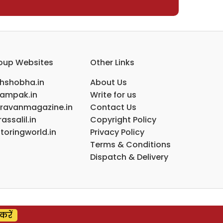
oup Websites
Other Links
ihshobha.in
About Us
ampak.in
Write for us
ravanmagazine.in
Contact Us
assalil.in
Copyright Policy
toringworld.in
Privacy Policy
Terms & Conditions
Dispatch & Delivery
करें