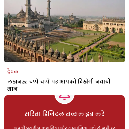
ट्रैवल
लखनऊ: चप्पे चप्पे पर आपको दिखेगी नवाबी
शान
सरिता डिजिटल सब्सक्राइब करें
अपनी पसंदीदा कहानियां और सामाजिक मुद्दों से जुड़ी हर