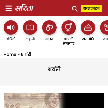
⚲
सब्सक्राइब
ऑडियो
कहानी
क्राइम
आपकी
राजनीति
सम
समस्याएं
Home
»
शर्वरी
शर्वरी