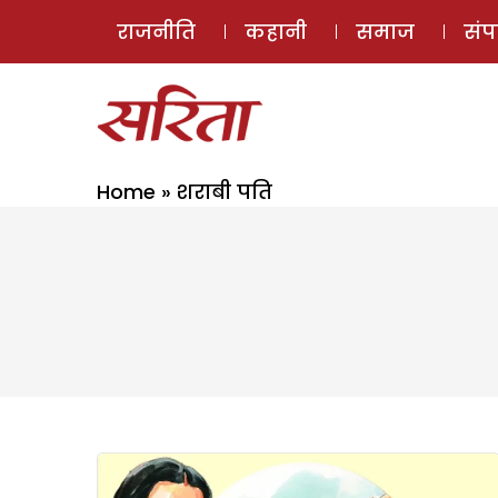
राजनीति
कहानी
समाज
सं
Home
»
शराबी पति