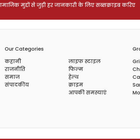
ाजिक मुद्दों से जुड़ी हर जानकारी के लिए सब्सक्राइब करिए
Our Categories
Gr
कहानी
लाइफ स्टाइल
Gr
राजनीति
फिल्म
Ch
समाज
हेल्थ
Ca
संपादकीय
क्राइम
Sar
आपकी समस्याएं
Mo