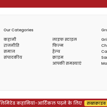
Our Categories
Gr
कहानी
लाइफ स्टाइल
Gr
राजनीति
फिल्म
Ch
समाज
हेल्थ
Ca
संपादकीय
क्राइम
Sar
आपकी समस्याएं
Mo
िमिटेड कहानियां-आर्टिकल पढ़ने के लिए
सब्सक्राइब 