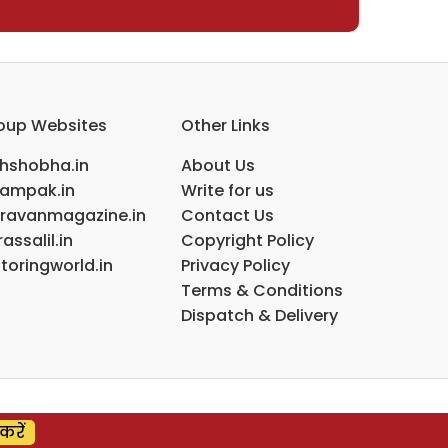
oup Websites
Other Links
ihshobha.in
About Us
ampak.in
Write for us
ravanmagazine.in
Contact Us
assalil.in
Copyright Policy
toringworld.in
Privacy Policy
Terms & Conditions
Dispatch & Delivery
करें