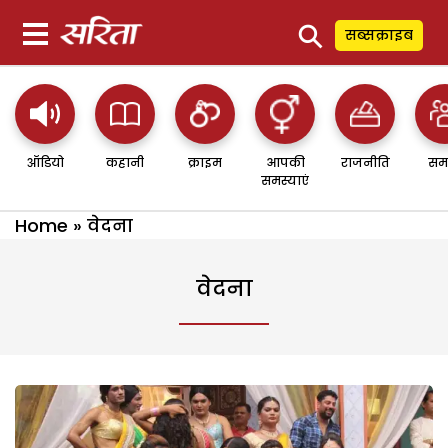
⚲
सब्सक्राइब
ऑडियो
कहानी
क्राइम
आपकी
राजनीति
सम
समस्याएं
Home
»
वेदना
वेदना